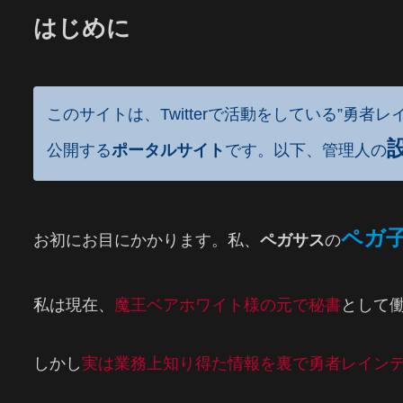
はじめに
このサイトは、Twitterで活動をしている”勇者
公開する
ポータルサイト
です。以下、管理人の
ペガ
お初にお目にかかります。私、
ペガサス
の
私は現在、
魔王ベアホワイト様の元で秘書
として
しかし
実は業務上知り得た情報を裏で勇者レイン