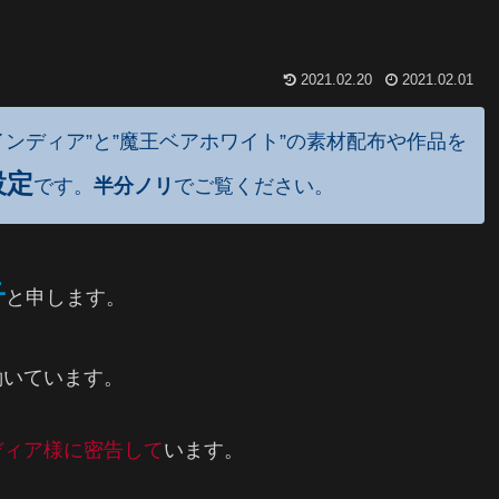
2021.02.20
2021.02.01
レインディア”と”魔王ベアホワイト”の素材配布や作品を
設定
です。
半分ノリ
でご覧ください。
子
と申します。
働いています。
ディア様に密告して
います。