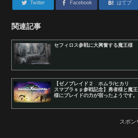
Twitter
Facebook
はてブ
関連記事
セフィロス参戦に大興奮する魔王様
【ゼノブレイド２ ホムラ/ヒカリ
スマブラｓｐ参戦記念】勇者様と魔王
様にブレイドの力が宿ったようです。
スポン