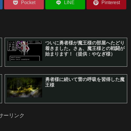
Pocket
LINE
Pinterest
ついに勇者様が魔王様の部屋へたどり
着きました。さぁ、魔王様との戦闘が
始まります！（提供：やなぎ様）
勇者様に続いて雷の呼吸を習得した魔
王様
サーリンク