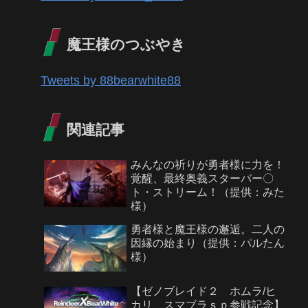
魔王様のつぶやき
Tweets by 88bearwhite88
関連記事
みんなの祈りが勇者様に力を！
覚醒、最終奥義スターバー〇
ト・ストリーム！（提供：みた
様）
勇者様と魔王様の邂逅。二人の
因縁の始まり（提供：パルたん
様）
【ゼノブレイド２ ホムラ/ヒ
カリ スマブラｓｐ参戦記念】